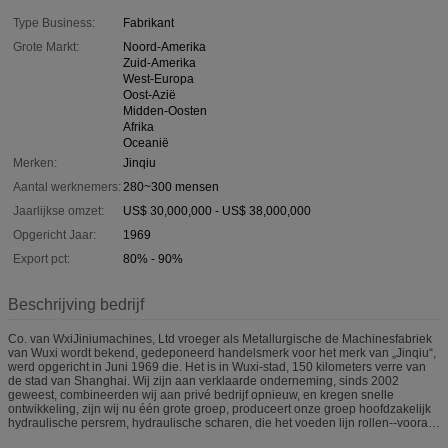
Type Business:
Fabrikant
Grote Markt:
Noord-Amerika
Zuid-Amerika
West-Europa
Oost-Azië
Midden-Oosten
Afrika
Oceanië
Merken:
Jinqiu
Aantal werknemers:
280~300 mensen
Jaarlijkse omzet:
US$ 30,000,000 - US$ 38,000,000
Opgericht Jaar:
1969
Export pct:
80% - 90%
Beschrijving bedrijf
Co. van WxiJiniumachines, Ltd vroeger als Metallurgische de Machinesfabriek
van Wuxi wordt bekend, gedeponeerd handelsmerk voor het merk van „Jinqiu“,
werd opgericht in Juni 1969 die. Het is in Wuxi-stad, 150 kilometers verre van
de stad van Shanghai. Wij zijn aan verklaarde onderneming, sinds 2002
geweest, combineerden wij aan privé bedrijf opnieuw, en kregen snelle
ontwikkeling, zijn wij nu één grote groep, produceert onze groep hoofdzakelijk
hydraulische persrem, hydraulische scharen, die het voeden lijn rollen--vooral
voor aluimnum GLB maken, die lijn, besnoeiing aan lengte scheuren,