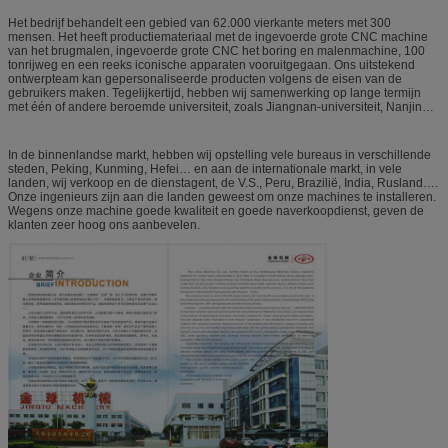
transformatormachines….en ander reeksproduct. Het is één van de vroegste
fabriek in China om deze machines van het metaalblad te maken.
Het bedrijf behandelt een gebied van 62.000 vierkante meters met 300
mensen. Het heeft productiemateriaal met de ingevoerde grote CNC machine
van het brugmalen, ingevoerde grote CNC het boring en malenmachine, 100
tonrijweg en een reeks iconische apparaten vooruitgegaan. Ons uitstekend
ontwerpteam kan gepersonaliseerde producten volgens de eisen van de
gebruikers maken. Tegelijkertijd, hebben wij samenwerking op lange termijn
met één of andere beroemde universiteit, zoals Jiangnan-universiteit, Nanjing-
Universiteit, Jiangsu-Universiteit gevestigd. Door ons innovatie van het
onderzoekpersoneel en hard werk, hebben wij dozens octrooien ontvangen.
Tegelijkertijd, hebben wij de certificatie van ISO en Ce-.
In de binnenlandse markt, hebben wij opstelling vele bureaus in verschillende
steden, Peking, Kunming, Hefei… en aan de internationale markt, in vele
landen, wij verkoop en de dienstagent, de V.S., Peru, Brazilië, India, Rusland….
Onze ingenieurs zijn aan die landen geweest om onze machines te installeren.
Wegens onze machine goede kwaliteit en goede naverkoopdienst, geven de
klanten zeer hoog ons aanbevelen.