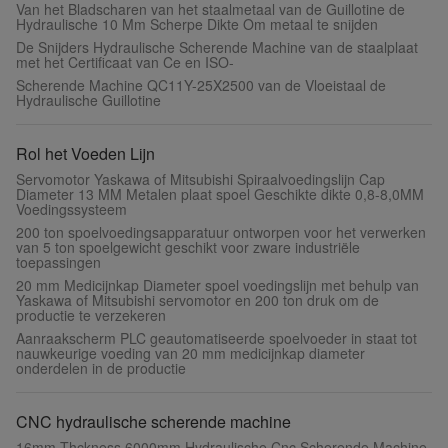
Van het Bladscharen van het staalmetaal van de Guillotine de
Hydraulische 10 Mm Scherpe Dikte Om metaal te snijden
De Snijders Hydraulische Scherende Machine van de staalplaat
met het Certificaat van Ce en ISO-
Scherende Machine QC11Y-25X2500 van de Vloeistaal de
Hydraulische Guillotine
Rol het Voeden Lijn
Servomotor Yaskawa of Mitsubishi Spiraalvoedingslijn Cap
Diameter 13 MM Metalen plaat spoel Geschikte dikte 0,8-8,0MM
Voedingssysteem
200 ton spoelvoedingsapparatuur ontworpen voor het verwerken
van 5 ton spoelgewicht geschikt voor zware industriële
toepassingen
20 mm Medicijnkap Diameter spoel voedingslijn met behulp van
Yaskawa of Mitsubishi servomotor en 200 ton druk om de
productie te verzekeren
Aanraakscherm PLC geautomatiseerde spoelvoeder in staat tot
nauwkeurige voeding van 20 mm medicijnkap diameter
onderdelen in de productie
CNC hydraulische scherende machine
16mm Thckness 6000mm Hydraulische Cnc Scherende Machine