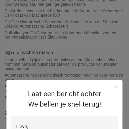
voor Metaalplaat, Met geringe geluidssterkte
De Guillotinecnc van het bladmetaal het Hydraulische Scherende
Certificaat van Machinece ISO
CNC de Hydraulische Scherende Snijmachine van de Machine
volledig Automatische Scheerbeurt
Guillotinetype CNC Hydraulische Scherende Machine voor van
het Metaalplaat of Ijzer Bladknipsel
pijp die machine maken
Hoge snelheid pijpleiding productiesysteem Maximale snelheid
18m/min Metalen buismateriaal voor de productie van metalen
buismateriaal
Automatische hogesnelheidsschroefbuizenmachine voor metalen
buizen
Automatische pijpenmaakmachine 7000 kg 18m/min Metalen
pijpproductie
Laat een bericht achter
Automatische hogesnelheidsschroefbuismachine 18 m/min
We bellen je snel terug!
gesneden op lengte machine
Op zwaar werk berekende Roestvrij staalrol die aan Elektrisch de
Controlesysteem van de Lengtemachine wordt gesneden