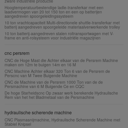
zware industriële productie
Hoogtemperatuurbestendige ladle-transferkar met een
laadvermogen van 20 tot 150 ton en een op batterijen
aangedreven spoorgeleidingssysteem
10 ton vrachtcapaciteit Multi-directionele shuttle-transferkar met
batterij aangedreven spoorgeleide materiaalverwerkende trolley
10 ton batterij-aangedreven stalen roltransportwagen met V-
frame en anti-rolsysteem voor industriële magazijnen
cnc persrem
CNC de Hoge Mast die Achter elkaar van de Persrem Machine
maken om 12m te buigen 14m en 16 M
CNC Machine Achter elkaar 320 Ton 6 van de Persrem de
Perscnc van M Twee Buigende Machine
CNC de Machine van de Persrem 1000 Ton van de de
Persmachine van 6 M Buigende Ce en CQC
De hoge Starheidscnc Op zwaar werk berekende Hydraulische
Rem van het het Bladmetaal van de Persmachine
hydraulische scherende machine
CNC Plasmasnijmachine, Hydraulische Scherende Machine met
Stabiel Knipsel