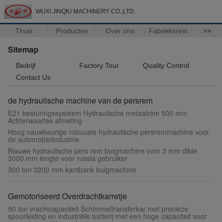
WUXI JINQIU MACHINERY CO.,LTD.
Thuis
Producten
Over ons
Fabrieksreis
>>
Sitemap
Bedrijf
Factory Tour
Quality Control
Contact Us
de hydraulische machine van de persrem
E21 besturingssysteem Hydraulische metaalrem 500 mm
Achterwaartse afmeting
Hoog nauwkeurige robuuste hydraulische persremmachine voor
de automobielindustrie
Blauwe hydraulische pers rem buigmachine voor 3 mm dikte
3000 mm lengte voor russia gebruiker
300 ton 3200 mm kantbank buigmachine
Gemotoriseerd Overdrachtkarretje
50 ton vrachtcapaciteit Schimmeltransferkar met precieze
spoorleiding en industriële batterij met een hoge capaciteit voor