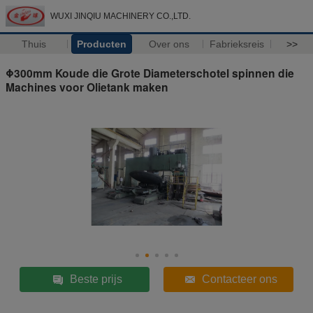
WUXI JINQIU MACHINERY CO.,LTD.
Thuis
Producten
Over ons
Fabrieksreis
>>
Φ300mm Koude die Grote Diameterschotel spinnen die
Machines voor Olietank maken
Beste prijs
Contacteer ons