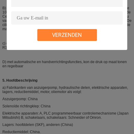
B) de stijfheid van het dringende machinekader moeten zou volstaan, garantie
10 jaar. Wanneer de hogere vormdruk aan 20Mpa bereikt, zou de graad van de
Centrumafbuiging van hogere en lagere straal geen 1.8mm (bereik het niveau
van de precisiedruk, de misvorming F = Δ/L = 1/2500) moeten overschrijden. De
cilinderzuigerstang zou geschilderd chroom moeten zijn en opgepoetst, zou de
machinelading niet minder dan 12 ton moeten zijn.
VERZENDEN
c) de verkoper voorziet 6 reeksen die het bewerken, R700, R900, R1200,
R1500, R1700, R2500-duidelijk materiaal qt600-3 drukken, van zegel.
D) met automatische en handverrichtingsfuncties, kon de druk op maat tonen
en regelbaar
5. Hoofdbeschrijving
a) Fabrikanten van aszuigerpomp, hydraulische delen, elektrische apparaten,
lagers, reductiemiddel, motor, oliemotor als volgt:
Aszuigerpomp: China
Solenoïde richtingklep: China
Elektrische apparaten: A, PLC programmeerbaar controlemechanisme (Japan
Mitsubishi) B, schakelaars, schakelaars: Schneider of Omron.
Lagers: hoofddelen (SKF), anderen (China)
Reductiemiddel: China.