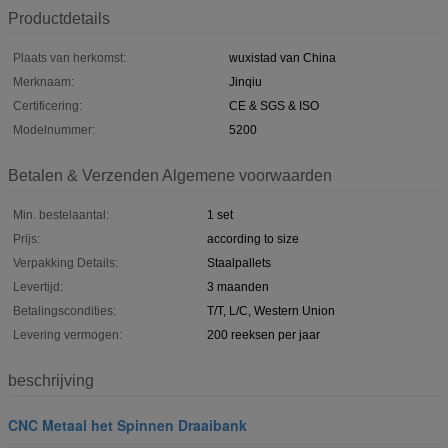
Productdetails
Plaats van herkomst:
wuxistad van China
Merknaam:
Jinqiu
Certificering:
CE & SGS & ISO
Modelnummer:
5200
Betalen & Verzenden Algemene voorwaarden
Min. bestelaantal:
1 set
Prijs:
according to size
Verpakking Details:
Staalpallets
Levertijd:
3 maanden
Betalingscondities:
T/T, L/C, Western Union
Levering vermogen:
200 reeksen per jaar
beschrijving
CNC Metaal het Spinnen Draaibank