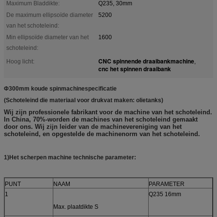
Maximum Bladdikte:
Q235, 30mm
De maximum ellipsoïde diameter
5200
van het schoteleind:
Min ellipsoïde diameter van het
1600
schoteleind:
CNC spinnende draaibankmachine
Hoog licht:
,
cnc het spinnen draaibank
Φ300mm koude spinmachinespecificatie
(Schoteleind die materiaal voor drukvat maken: olietanks)
Wij zijn professionele fabrikant voor de machine van het schoteleind.
In China, 70%-worden de machines van het schoteleind gemaakt
door ons. Wij zijn leider van de machinevereniging van het
schoteleind, en opgestelde de machinenorm van het schoteleind.
1)Het scherpen machine technische parameter:
PUNT
NAAM
PARAMETER
1
Q235 16mm
Max. plaatdikte S