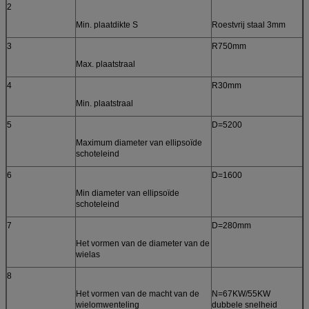
2
Min. plaatdikte S
Roestvrij staal 3mm
3
R750mm
Max. plaatstraal
4
R30mm
Min. plaatstraal
5
D=5200
Maximum diameter van ellipsoïde
schoteleind
6
D=1600
Min diameter van ellipsoïde
schoteleind
7
D=280mm
Het vormen van de diameter van de
wielas
8
Het vormen van de macht van de
N=67KW/55KW
wielomwenteling
dubbele snelheid