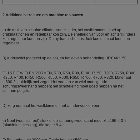
2.Additional vereisten om machine te vouwen
a) de druk van schuine cilinder, voorcilinder, het vastklemmen moet op
drukmaat tonen en regelbaar kon zijn. De snelheid van voor en achtercilinders
zou regelbaar kunnen zijn. De hydraulische postdruk kon op maat tonen en
regelbaar
B) a-drukwiel (opgezet op de as), en het doven behandeling HRC46 ~ 50.
C) 15 DIE WIELEN VORMEN, R30, R50, R80, R100, R150, R200, R250, R300,
R350, R400, R450, R500, R550, R600, R650, R700, R760, R820. Materiaal
qt600-3, duidelijk met zegel. Het vormen van wiel moet goede
schuringsweerstand hebben; het schoteleind moet goed hebben na het
spinnen polijsten.
D) zorg normaal het vastklemmen het cilinderwerk ervoor
e) Noot (voor schroef) sterkte: de schuringsweerstand moet zha166-6-3-2
(aluminiummessing), die koper 9-4 is.
F) Binnenhoogte 2900mm, Totale hoogte 4580mm