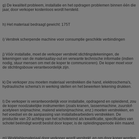
g) De kwaliteit probleem, installatie en het opdragen problemen binnen één die
jaar, door verkoper kostenloos wordt hersteld.
h) Het materiaal bedraagt gewicht: 175T
i) Verstrek scherpende machine voor consumptie geschikte verbindingen
j) Vóór installatie, moet de verkoper verstrekt stichtingstekeningen, de
tekeningen van de materiaallay-out en verwante technische informatie (indien
nodig, stuur mensen om met de koper te communiceren). De koper moet voor
de stichtingsbouw verantwoordelijk zijn.
k) De verkoper zou moeten materiaal verstrekken die hand, elektroschema's,
hydraulische schema's in werking stellen en het bewerken tekening drukken.
l) De verkoper is verantwoordelijk voor installatie, opdragend en opleidend, zou
de koper noodzakelijke instrumenten (zoals kranen, lassenmachine, zuurstof-
acetyleen snijmachine, malend wielsnijmachine, enz.) moeten verstrekken, en
het voedsel en de aanpassing van installatiearbeiders verstrekken. De
productie van 20 achting van het schoteleind als kwalificatie, specificaties van
schotel beëindigt wordt beslist door koper, is de opleidingsperiode één maand.
m) Worktablemateriaal door verkoper wordt verstrekt, en om door koper worden