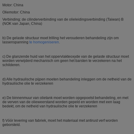
Motor: China
Oliemotor: China
Verbinding: de cilinderverbinding van de olieleidingsverbinding (Taiwan) B
(NOK van Japan, China)
b) De gelaste structuur moet trilling het verouderen behandeling zijn om
lassenspanning
te homogeniseren
.
c) De glanzende huid van het oppervlakteoxyde van de gelaste structuur moet
worden verwijderd mechanisch om geen het barsten te verzekeren na het
schilderen.
d) Alle hydraulische pijpen moeten behandeling inleggen om de netheid van de
hydraulische olie te verzekeren
e) De binnenmuur van olietank moet worden opgepoetst behandeling, en met
de verven van de olieweerstand worden gepeld en worden met een laag
bedekt, om de netheid van hydraulische olie te verzekeren
f) Vóór levering van fabriek, moet het materiaal met antirust verf worden
geborsteld.