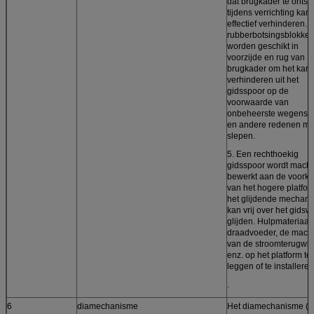
dat brugkader te onts
tijdens verrichting kan
effectief verhinderen. 
rubberbotsingsblokke
worden geschikt in
voorzijde en rug van
brugkader om het karre
verhinderen uit het
gidsspoor op de
voorwaarde van
onbeheerste wegens 
en andere redenen me
slepen.
5. Een rechthoekig
gidsspoor wordt machi
bewerkt aan de voorka
van het hogere platfor
het glijdende mechan
kan vrij over het gidswi
glijden. Hulpmateriaal
draadvoeder, de mach
van de stroomterugwin
enz. op het platform te
leggen of te installeren
.
6
diamechanisme
Het diamechanisme (1