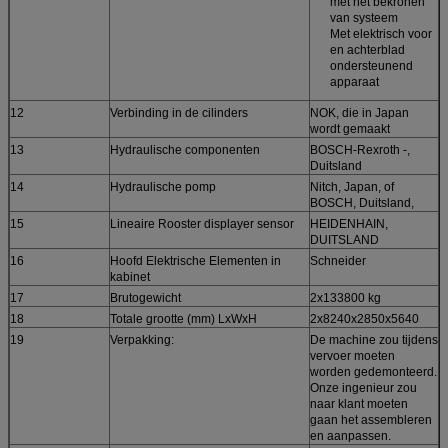
met het bekronen
van systeem
Met elektrisch voor
en achterblad
ondersteunend
apparaat
12
Verbinding in de cilinders
NOK, die in Japan
wordt gemaakt
13
Hydraulische componenten
BOSCH-Rexroth -,
Duitsland
14
Hydraulische pomp
Nitch, Japan, of
BOSCH, Duitsland,
15
Lineaire Rooster displayer sensor
HEIDENHAIN,
DUITSLAND
16
Hoofd Elektrische Elementen in
Schneider
kabinet
17
Brutogewicht
2x133800 kg
18
Totale grootte (mm) LxWxH
2x8240x2850x5640
19
Verpakking:
De machine zou tijdens
vervoer moeten
worden gedemonteerd.
Onze ingenieur zou
naar klant moeten
gaan het assembleren
en aanpassen.