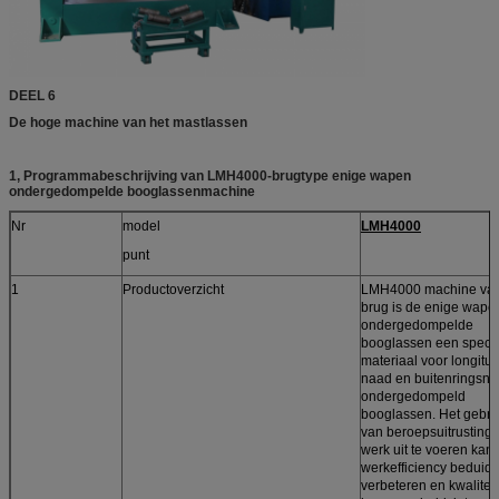
DEEL 6
De hoge machine van het mastlassen
1, Programmabeschrijving van LMH4000-brugtype enige wapen
ondergedompelde booglassenmachine
Nr
model
LMH4000
punt
1
Productoverzicht
LMH4000 machine van
brug is de enige wape
ondergedompelde
booglassen een speci
materiaal voor longitu
naad en buitenringsn
ondergedompeld
booglassen. Het gebru
van beroepsuitrusting 
werk uit te voeren kan 
werkefficiency beduid
verbeteren en kwaliteit