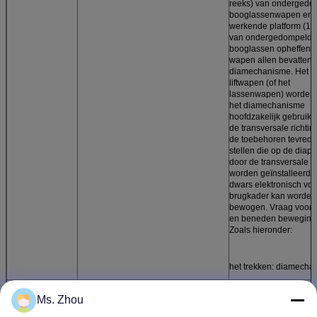
reeks) van ondergedo
booglassenwapen en 
werkende platform (1 r
van ondergedompeld
booglassen opheffend
wapen allen bevatten 
diamechanisme. Het
liftwapen (of het
lassenwapen) worden
het diamechanisme
hoofdzakelijk gebruikt
de transversale richtin
de toebehoren tevrede
stellen die op de diapl
door de transversale d
worden geïnstalleerd d
dwars elektronisch voo
brugkader kan worden
bewogen. Vraag voor 
en beneden beweging
Zoals hieronder:
het trekken: diamecha
7
ondergedompeld booglassensysteem
1. Er is slechts één re
Ms. Zhou
van ondergedompeld
booglassensysteem in