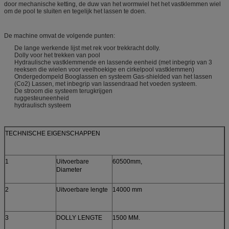
door mechanische ketting, de duw van het wormwiel het het vastklemmen wiel
om de pool te sluiten en tegelijk het lassen te doen.
De machine omvat de volgende punten:
De lange werkende lijst met rek voor trekkracht dolly.
Dolly voor het trekken van pool
Hydraulische vastklemmende en lassende eenheid (met inbegrip van 3
reeksen die wielen voor veelhoekige en cirkelpool vastklemmen)
Ondergedompeld Booglassen en systeem Gas-shielded van het lassen
(Co2) Lassen, met inbegrip van lassendraad het voeden systeem.
De stroom die systeem terugkrijgen
ruggesteuneenheid
hydraulisch systeem
TECHNISCHE EIGENSCHAPPEN
1
Uitvoerbare
60500mm,
Diameter
2
Uitvoerbare lengte
14000 mm
3
DOLLY LENGTE
1500 MM.