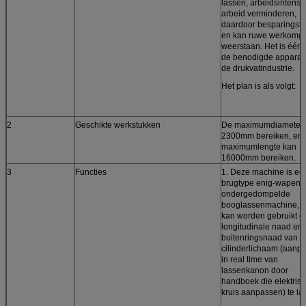
lassen, arbeidsintensit
arbeid verminderen,
daardoor besparingsko
en kan ruwe werkomg
weerstaan. Het is één
de benodigde apparatu
de drukvatindustrie.
Het plan is als volgt:
2
Geschikte werkstukken
De maximumdiameter 
2300mm bereiken, en 
maximumlengte kan
16000mm bereiken.
3
Functies
1. Deze machine is ee
brugtype enig-wapen
ondergedompelde
booglassenmachine, d
kan worden gebruikt 
longitudinale naad en
buitenringsnaad van
cilinderlichaam (aanp
in real time van
lassenkanon door
handboek die elektris
kruis aanpassen) te la