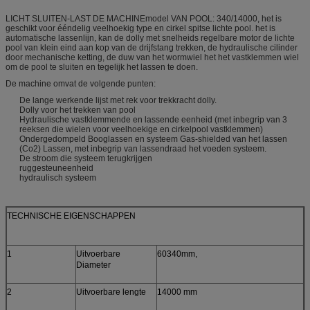
LICHT SLUITEN-LAST DE MACHINEmodel VAN POOL: 340/14000, het is
geschikt voor ééndelig veelhoekig type en cirkel spitse lichte pool. het is
automatische lassenlijn, kan de dolly met snelheids regelbare motor de lichte
pool van klein eind aan kop van de drijfstang trekken, de hydraulische cilinder
door mechanische ketting, de duw van het wormwiel het het vastklemmen wiel
om de pool te sluiten en tegelijk het lassen te doen.
De machine omvat de volgende punten:
De lange werkende lijst met rek voor trekkracht dolly.
Dolly voor het trekken van pool
Hydraulische vastklemmende en lassende eenheid (met inbegrip van 3
reeksen die wielen voor veelhoekige en cirkelpool vastklemmen)
Ondergedompeld Booglassen en systeem Gas-shielded van het lassen
(Co2) Lassen, met inbegrip van lassendraad het voeden systeem.
De stroom die systeem terugkrijgen
ruggesteuneenheid
hydraulisch systeem
TECHNISCHE EIGENSCHAPPEN
1
Uitvoerbare
60340mm,
Diameter
2
Uitvoerbare lengte
14000 mm