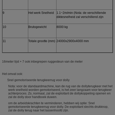
9
Het werk Snelheid
1.1~2m/min (Nota: de verschillende
diktesnelheid zal verschillend zijn
10
Brutogewicht
8000 kg
11
Totale grootte (mm)
24000x2900x4000 mm
16meter lijst + 7 ook inbegrepen ruggesteun van de meter
Het omvat ook:
Snel gemotoriseerde terugkeerrug voor dolly
Nota: voor de standaardmachine, kan de rug van de dollyterugkeer met het
werk snelheid worden gemotoriseerd, is het zeer langzaam voor terugkeer
achterproces. Zo, normaal, zal de exploitant de dollykoppeling openen en
zal de dolly door handboek duwen.
om de arbeidskrachten te verminderen, hebben wij optie: Snel
gemotoriseerde terugkeerrug voor dolly. De exploitant slechts drukknop,
zal de dolly terug naar het lassenhoofd zijn.