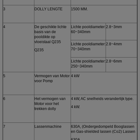
3
DOLLY LENGTE
1500 MM.
4
De geschikte lichte
Lichte pooldiameter:
2.8~3mm
basis van de
60~340mm
pooldikte op
vloeistaal Q235
Lichte pooldiameter:
2.8~4mm
70~340mm
Q235
Lichte pooldiameter:
2.8~6mm
250~340mm
5
Vermogen van Motor
4 kW
voor Pomp
6
Het vermogen van
4 kW, AC snelheids veranderlijk type.
Motor voor het
4 kW.
trekken dolly
7
Lassenmachine
630A, (Ondergedompeld Booglassen
en Gas-shielded lassen (Co2) Lassen
630A