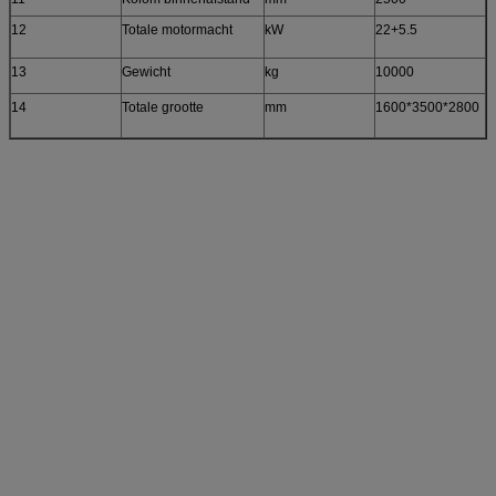
12
Totale motormacht
kW
22+5.5
13
Gewicht
kg
10000
14
Totale grootte
mm
1600*3500*2800