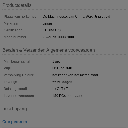
Productdetails
Plaats van herkomst:
De Machinesco. van China-Wuxi Jinqiu, Ltd
Merknaam:
Jinqiu
Certificering:
CE and CQC
Modelnummer:
2-we67k-1000/7000
Betalen & Verzenden Algemene voorwaarden
Min. bestelaantal:
1 set
Prijs:
USD or RMB
Verpakking Details:
het kader van het metaalstaal
Levertijd:
55-60 dagen
Betalingscondities:
L / C, T / T
Levering vermogen:
150 PCs per maand
beschrijving
Cnc persrem