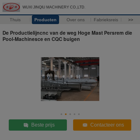
WUXI JINQIU MACHINERY CO.,LTD.
Thuis
Producten
Over ons
Fabrieksreis
>>
De Productielijncnc van de weg Hoge Mast Persrem die
Pool-Machinesce en CQC buigen
Beste prijs
Contacteer ons