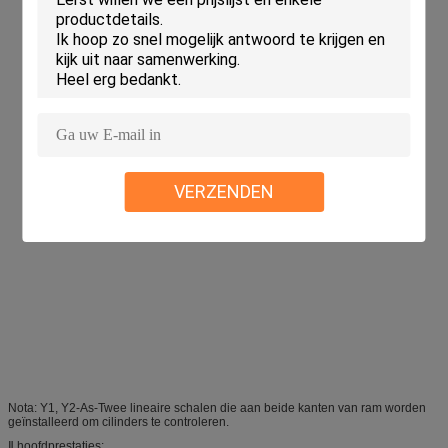
VERZENDEN
Nota: Y1, Y2-As-Twee lineaire schalen die aan beide kanten van ram worden
geïnstalleerd om cilinders te controleren.
Ⅱ hoofdprestaties: