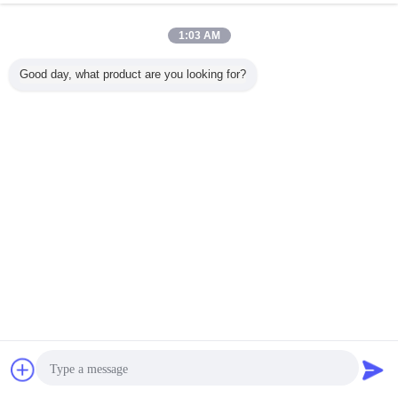
machine. De graad va
afwijking van de
lassentoorts van de la
1:03 AM
wordt waargenomen
manueel op het platfo
Good day, what product are you looking for?
van het opheffen van
wapen, en de afwijkin
de lassentoorts wordt
verbeterd manueel do
elektrische dwars verfi
manueel door de han
aan te passen, om de l
volgen.
2. Het ondergedompel
booglassensysteem be
uit ondergedompeld d
diamechanisme van he
booglassenwapen (1
reeks), ondergedompe
booglassenmachine (
reeks), draadvoeder (
inbegrip van lassenka
reeks), elektrisch dwars
aanpassingsmechanis
reeks), draadstootkuss
reeks), de machine va
Chat
Vraag een offerte
stroomterugwinning (1