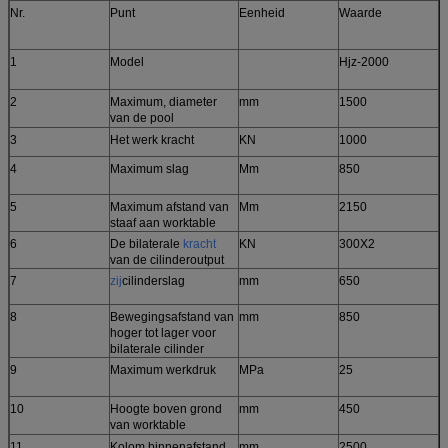
Nr.
Punt
Eenheid
Waarde
1
Model
Hjz-2000
2
Maximum, diameter
mm
1500
van de pool
3
Het werk kracht
KN
1000
4
Maximum slag
Mm
850
5
Maximum afstand van
Mm
2150
staaf aan worktable
6
De bilaterale
kracht
KN
300X2
van de cilinderoutput
7
zij
cilinderslag
mm
650
8
Bewegingsafstand van
mm
850
hoger tot lager voor
bilaterale cilinder
9
Maximum werkdruk
MPa
25
10
Hoogte boven grond
mm
450
van worktable
11
Kolom binnenafstand
mm
2500