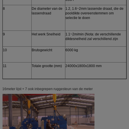
8
De diameter van de
1.2, 1.6~2mm lassende draad, die de
lassendraad
pooldikte overeenstemmen om
selectie te doen
9
Het werk Snelheid
1.1~2m/min (Nota: de verschillende
diktesnelheid zal verschillend zijn
10
Brutogewicht
6000 kg
11
Totale grootte (mm)
24000x1800x1800 mm
16meter lijst + 7 ook inbegrepen ruggesteun van de meter