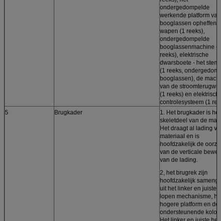
ondergedompelde
werkende platform van
booglassen opheffend
wapen (1 reeks),
ondergedompelde
booglassenmachine (
reeks), elektrische
dwarsboete - het ste
(1 reeks, ondergedom
booglassen), de mach
van de stroomterugwi
(1 reeks) en elektrisch
controlesysteem (1 ree
5
Brugkader
1. Het brugkader is het
skeletdeel van de mac
Het draagt al lading va
materiaal en is
hoofdzakelijk de oorz
van de verticale bewe
van de lading.
2, het brugrek zijn
hoofdzakelijk samenge
uit het linker en juiste 
lopen mechanisme, he
hogere platform en de
ondersteunende kolo
Het linker en juiste het