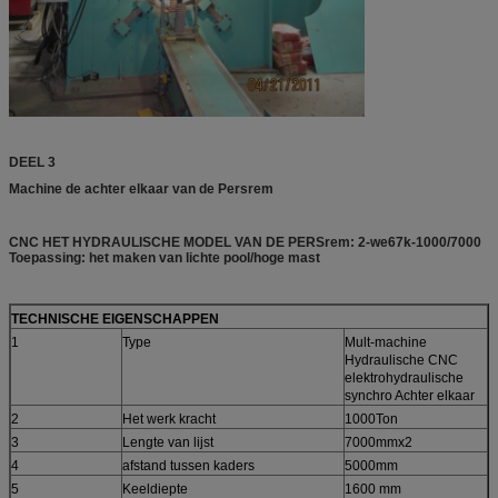
DEEL 3
Machine de achter elkaar van de Persrem
CNC HET HYDRAULISCHE MODEL VAN DE PERSrem: 2-we67k-1000/7000
Toepassing: het maken van lichte pool/hoge mast
TECHNISCHE EIGENSCHAPPEN
1
Type
Mult-machine
Hydraulische CNC
elektrohydraulische
synchro Achter elkaar
2
Het werk kracht
1000Ton
3
Lengte van lijst
7000mmx2
4
afstand tussen kaders
5000mm
5
Keeldiepte
1600 mm