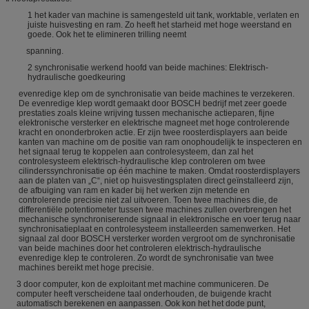
1 het kader van machine is samengesteld uit tank, worktable, verlaten en
juiste huisvesting en ram. Zo heeft het starheid met hoge weerstand en
goede. Ook het te elimineren trilling neemt
spanning.
2 synchronisatie werkend hoofd van beide machines: Elektrisch-
hydraulische goedkeuring
evenredige klep om de synchronisatie van beide machines te verzekeren.
De evenredige klep wordt gemaakt door BOSCH bedrijf met zeer goede
prestaties zoals kleine wrijving tussen mechanische actieparen, fijne
elektronische versterker en elektrische magneet met hoge controlerende
kracht en ononderbroken actie. Er zijn twee roosterdisplayers aan beide
kanten van machine om de positie van ram onophoudelijk te inspecteren en
het signaal terug te koppelen aan controlesysteem, dan zal het
controlesysteem elektrisch-hydraulische klep controleren om twee
cilinderssynchronisatie op één machine te maken. Omdat roosterdisplayers
aan de platen van „C“, niet op huisvestingsplaten direct geïnstalleerd zijn,
de afbuiging van ram en kader bij het werken zijn metende en
controlerende precisie niet zal uitvoeren. Toen twee machines die, de
differentiële potentiometer tussen twee machines zullen overbrengen het
mechanische synchroniserende signaal in elektronische en voer terug naar
synchronisatieplaat en controlesysteem installeerden samenwerken. Het
signaal zal door BOSCH versterker worden vergroot om de synchronisatie
van beide machines door het controleren elektrisch-hydraulische
evenredige klep te controleren. Zo wordt de synchronisatie van twee
machines bereikt met hoge precisie.
3 door computer, kon de exploitant met machine communiceren. De
computer heeft verscheidene taal onderhouden, de buigende kracht
automatisch berekenen en aanpassen. Ook kon het het dode punt,