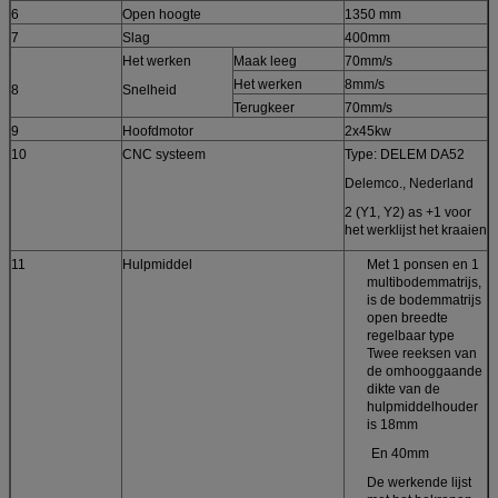
6
Open hoogte
1350 mm
7
Slag
400mm
Het werken
Maak leeg
70mm/s
Het werken
8mm/s
8
Snelheid
Terugkeer
70mm/s
9
Hoofdmotor
2x45kw
10
CNC systeem
Type: DELEM DA52
Delemco., Nederland
2 (Y1, Y2) as +1 voor
het werklijst het kraaien
11
Hulpmiddel
Met 1 ponsen en 1
multibodemmatrijs,
is de bodemmatrijs
open breedte
regelbaar type
Twee reeksen van
de omhooggaande
dikte van de
hulpmiddelhouder
is 18mm
En 40mm
De werkende lijst