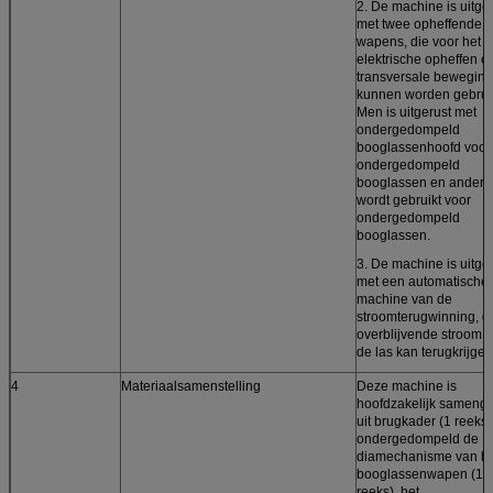
2. De machine is uitge
met twee opheffende
wapens, die voor het
elektrische opheffen e
transversale beweging
kunnen worden gebruik
Men is uitgerust met
ondergedompeld
booglassenhoofd voor
ondergedompeld
booglassen en andere
wordt gebruikt voor
ondergedompeld
booglassen.
3. De machine is uitge
met een automatische
machine van de
stroomterugwinning, d
overblijvende stroom 
de las kan terugkrijgen
4
Materiaalsamenstelling
Deze machine is
hoofdzakelijk samenge
uit brugkader (1 reeks)
ondergedompeld de
diamechanisme van he
booglassenwapen (1
reeks), het