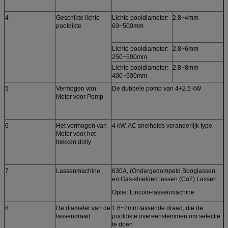
4
Geschikte lichte
Lichte pooldiameter:
2.8~4mm
pooldikte
60~500mm
Lichte pooldiameter:
2.8~6mm
250~500mm
Lichte pooldiameter:
2.8~8mm
400~500mm
5
Vermogen van
De dubbele pomp van 4+2.5 kW
Motor voor Pomp
6
Het vermogen van
4 kW, AC snelheids veranderlijk type.
Motor voor het
trekken dolly
7
Lassenmachine
630A, (Ondergedompeld Booglassen
en Gas-shielded lassen (Co2) Lassen
Optie: Lincoln-lassenmachine
8
De diameter van de
1.6~2mm lassende draad, die de
lassendraad
pooldikte overeenstemmen om selectie
te doen