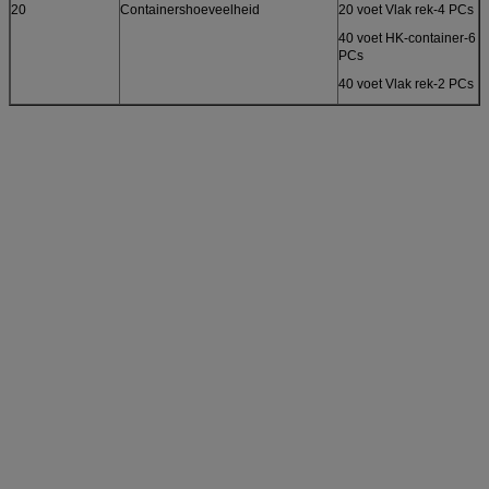
20
Containershoeveelheid
20 voet Vlak rek-4 PCs
40 voet HK-container-6
PCs
40 voet Vlak rek-2 PCs