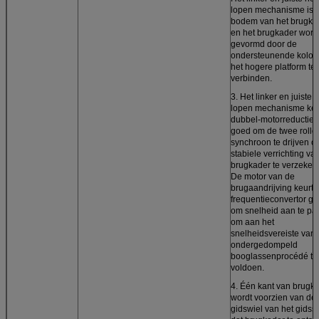
lopen mechanisme is b
bodem van het brugka
en het brugkader word
gevormd door de
ondersteunende kolo
het hogere platform te
verbinden.
3. Het linker en juiste 
lopen mechanisme keu
dubbel-motorreductie
goed om de twee rolle
synchroon te drijven 
stabiele verrichting va
brugkader te verzeker
De motor van de
brugaandrijving keurt
frequentieconvertor g
om snelheid aan te pa
om aan het
snelheidsvereiste van
ondergedompeld
booglassenprocédé te
voldoen.
4. Één kant van brugk
wordt voorzien van de
gidswiel van het gidss