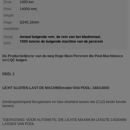
Druk:
1000 ton
Pool-
14000 mm;
lengte:
hoge
Q345,16mm
mastdikte:
metaal buigende rem
de rem van het bladmetaal
Hoog
,
,
1000 toncnc de buigende machine van de persrem
licht:
De Productielijncnc van de weg Hoge Mast Persrem die Pool-Machinesce
en CQC buigen
DEEL 1
LICHT SLUITEN-LAST DE MACHINEmodel VAN POOL: 340/14000
(Ondergedompeld Booglassen en Gas-shielded lassen die (Co2) beide functie
lassen)
TOEPASSING: VOOR AUTOMETIC DIE LICHTE MAXIMUM LENGTE 14000MM
LASSEN VAN POOL