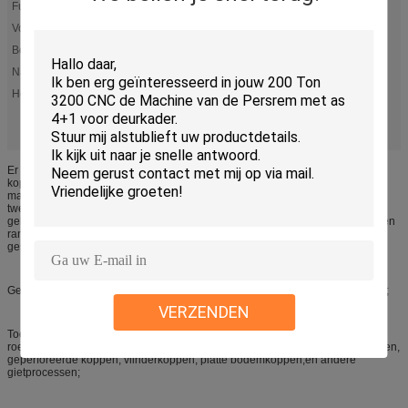
Functie:
voor het drukken of draaien van de tankbekleding
Vormmateriaal:
QT600-3
Behandeling:
Warmtebehandeling
Naam:
hydraulische persstrijkschijven
Hydraulische persmachine voor het maken van
Hoog licht:
tankdeksels
met een vermogen van niet meer dan 10 kW
,
,
Tank Cover hydraulische persremmachine
Er zijn hoofdzakelijk twee soorten hydraulische pers voor het vormen van
koppen.Kleine koppen worden over het algemeen gevormd door gebruik te
maken van een vierkolom hydraulische pers met een hydraulische pad voor
tweerichtings rekken en vormen, terwijl grote koppen worden gevormd door
gebruik te maken van een grote tonnage vier kolom hydraulische pers met een
randperscilinder voor stempelen; specifieke gereedschappen worden
geselecteerd volgens de behoeften van de gebruiker;
Gemeenschappelijke tonnage: tussen 200 en 3500 ton is relatief gebruikelijk;
VERZENDEN
Toepasselijke producten: kopproducten van verschillende koolstofstaal- en
roestvrijstalen materialen, met inbegrip van halfrondkoppen, elliptische koppen,
geperforeerde koppen, vlinderkoppen, platte bodemkoppen,en andere
gietprocessen;