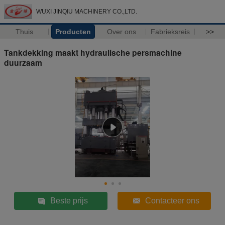
WUXI JINQIU MACHINERY CO.,LTD.
Thuis
Producten
Over ons
Fabrieksreis
>>
Tankdekking maakt hydraulische persmachine
duurzaam
Beste prijs
Contacteer ons