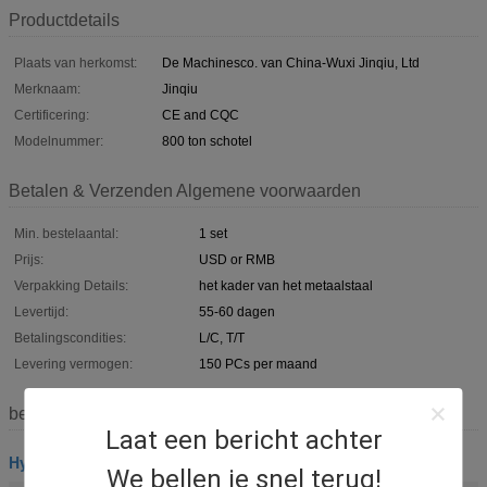
Productdetails
Plaats van herkomst:
De Machinesco. van China-Wuxi Jinqiu, Ltd
Merknaam:
Jinqiu
Certificering:
CE and CQC
Modelnummer:
800 ton schotel
Betalen & Verzenden Algemene voorwaarden
Min. bestelaantal:
1 set
Prijs:
USD or RMB
Verpakking Details:
het kader van het metaalstaal
Levertijd:
55-60 dagen
Betalingscondities:
L/C, T/T
Levering vermogen:
150 PCs per maand
beschrijving
Laat een bericht achter
Hydraulische Persmachine
We bellen je snel terug!