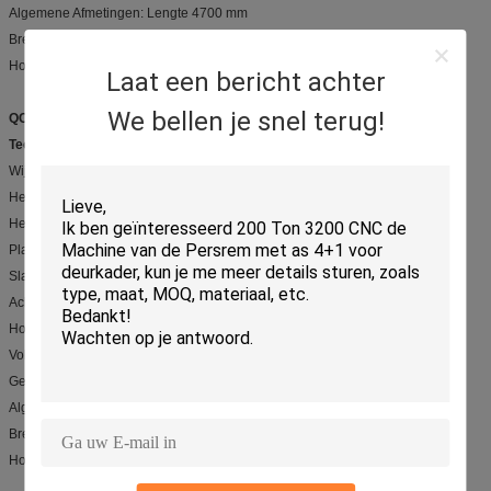
Algemene Afmetingen: Lengte 4700 mm
Breedte 1690 mm
Hoogte 1830 mm
Laat een bericht achter
We bellen je snel terug!
QC12Y-8X5000
Technische Parameters:
Wijze: QC12Y-8X5000
Het scheren Grootte: dikte 6mm, lengte 5000mm
Het scheren Hoek: 1 graad 30 seconden
Plaatklemmen: 22 stukken
Slagen: 7 keer per min
Achtermaatwaaier: 20-800 mm
Hoofdmotor: 15 KW
Volume van olietank: 587L
Gewicht: 18500 kg
Algemene Afmetingen: Lengte 5860 mm
Breedte 2252 mm
Hoogte 2215 mm