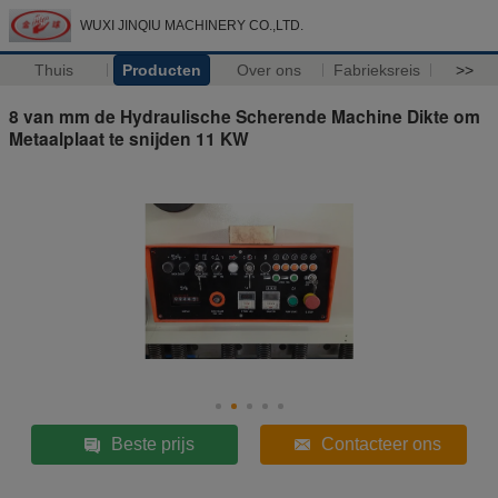
WUXI JINQIU MACHINERY CO.,LTD.
Thuis
Producten
Over ons
Fabrieksreis
>>
8 van mm de Hydraulische Scherende Machine Dikte om
Metaalplaat te snijden 11 KW
Beste prijs
Contacteer ons