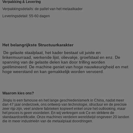
Verpakking & Levering
Verpakkingsdetails: de pallet van het metaalkader
Leveringsdetail: 55-60 dagen
Het belangrijkste Structuurkarakter
De gelaste staalplaat, het kader bestaat uit juiste en
linkermuurraad, werkende lijst, olievakje, groefstaal en enz. De
spanning van de gelaste delen kan door trilling worden
geëlimineerd. De machine geniet van hoge nauwkeurigheid en met
hoge weerstand en kan gemakkelijk worden vervoerd.
Waarom kies ons?
Jinqiu is een famouse en het lange geschiedenismerk in China, nadat meer
dan 47 jaar onderzoek, ons ontwerp van technologie, structuur en de precisie
zeer rijp zijn, veel andere fabrieken kopieert enkel onze het outlooking, maar
het proces is geen voordelen. En wij verkregen ook Ce en striktere de
standaardcertificatie. Onze machines verdelen wereldwijd ongeveer 20 landen
die in meer industrieën van de metaalplaat doordringen.