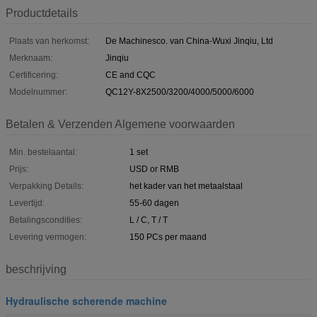
Productdetails
Plaats van herkomst:
De Machinesco. van China-Wuxi Jinqiu, Ltd
Merknaam:
Jinqiu
Certificering:
CE and CQC
Modelnummer:
QC12Y-8X2500/3200/4000/5000/6000
Betalen & Verzenden Algemene voorwaarden
Min. bestelaantal:
1 set
Prijs:
USD or RMB
Verpakking Details:
het kader van het metaalstaal
Levertijd:
55-60 dagen
Betalingscondities:
L / C, T / T
Levering vermogen:
150 PCs per maand
beschrijving
Hydraulische scherende machine