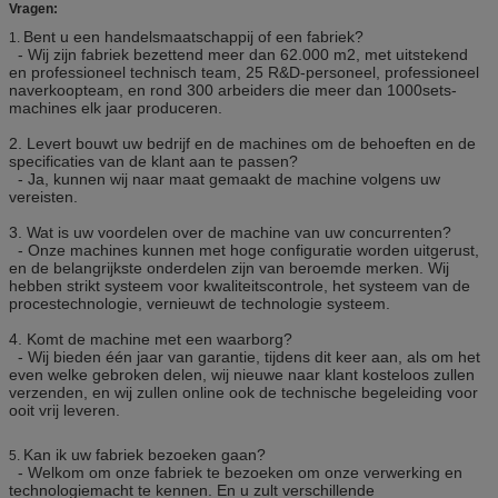
Vragen:
Bent u een handelsmaatschappij of een fabriek?
1.
- Wij zijn fabriek bezettend meer dan 62.000 m2, met uitstekend
en professioneel technisch team, 25 R&D-personeel, professioneel
naverkoopteam, en rond 300 arbeiders die meer dan 1000sets-
machines elk jaar produceren.
2.
Levert bouwt uw bedrijf en de machines om de behoeften en de
specificaties van de klant aan te passen?
- Ja, kunnen wij naar maat gemaakt de machine volgens uw
vereisten.
3.
Wat is uw voordelen over de machine van uw concurrenten?
- Onze machines kunnen met hoge configuratie worden uitgerust,
en de belangrijkste onderdelen zijn van beroemde merken. Wij
hebben strikt systeem voor kwaliteitscontrole, het systeem van de
procestechnologie, vernieuwt de technologie systeem.
4.
Komt de machine met een waarborg?
- Wij bieden één jaar van garantie, tijdens dit keer aan, als om het
even welke gebroken delen, wij nieuwe naar klant kosteloos zullen
verzenden, en wij zullen online ook de technische begeleiding voor
ooit vrij leveren.
Kan ik uw fabriek bezoeken gaan?
5.
- Welkom om onze fabriek te bezoeken om onze verwerking en
technologiemacht te kennen. En u zult verschillende