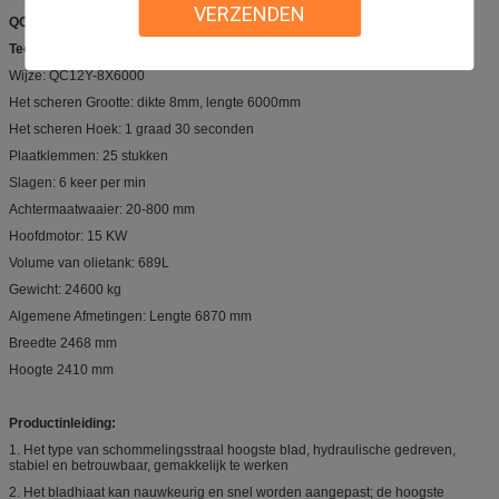
VERZENDEN
QC12Y-8X6000
Technische Parameters:
Wijze: QC12Y-8X6000
Het scheren Grootte: dikte 8mm, lengte 6000mm
Het scheren Hoek: 1 graad 30 seconden
Plaatklemmen: 25 stukken
Slagen: 6 keer per min
Achtermaatwaaier: 20-800 mm
Hoofdmotor: 15 KW
Volume van olietank: 689L
Gewicht: 24600 kg
Algemene Afmetingen: Lengte 6870 mm
Breedte 2468 mm
Hoogte 2410 mm
Productinleiding:
1. Het type van schommelingsstraal hoogste blad, hydraulische gedreven,
stabiel en betrouwbaar, gemakkelijk te werken
2. Het bladhiaat kan nauwkeurig en snel worden aangepast; de hoogste