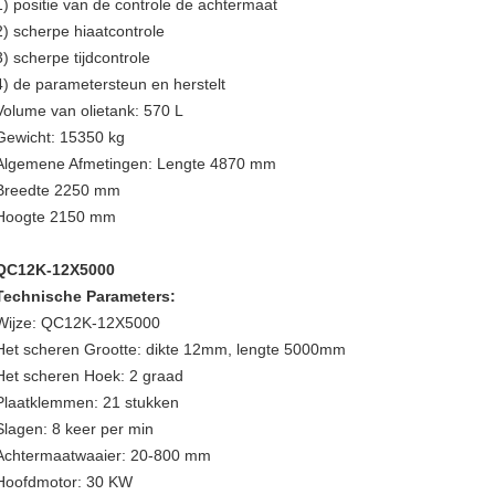
1) positie van de controle de achtermaat
2) scherpe hiaatcontrole
3) scherpe tijdcontrole
4) de parametersteun en herstelt
Volume van olietank: 570 L
Gewicht: 15350 kg
Algemene Afmetingen: Lengte 4870 mm
Breedte 2250 mm
Hoogte 2150 mm
QC12K-12X5000
Technische Parameters:
Wijze: QC12K-12X5000
Het scheren Grootte: dikte 12mm, lengte 5000mm
Het scheren Hoek: 2 graad
Plaatklemmen: 21 stukken
Slagen: 8 keer per min
Achtermaatwaaier: 20-800 mm
Hoofdmotor: 30 KW