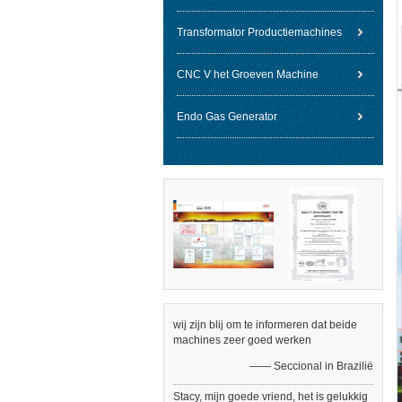
Transformator Productiemachines
CNC V het Groeven Machine
Endo Gas Generator
wij zijn blij om te informeren dat beide
machines zeer goed werken
—— Seccional in Brazilië
Stacy, mijn goede vriend, het is gelukkig