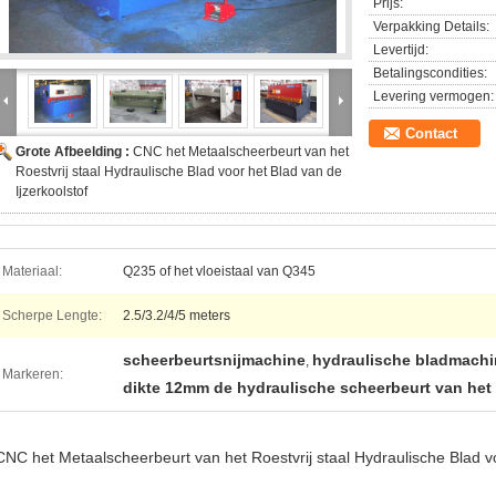
Prijs:
Verpakking Details:
Levertijd:
Betalingscondities:
Levering vermogen:
Contact
Grote Afbeelding :
CNC het Metaalscheerbeurt van het
Roestvrij staal Hydraulische Blad voor het Blad van de
Ijzerkoolstof
Materiaal:
Q235 of het vloeistaal van Q345
Scherpe Lengte:
2.5/3.2/4/5 meters
scheerbeurtsnijmachine
hydraulische bladmachi
,
Markeren:
dikte 12mm de hydraulische scheerbeurt van het
CNC het Metaalscheerbeurt van het Roestvrij staal Hydraulische Blad vo