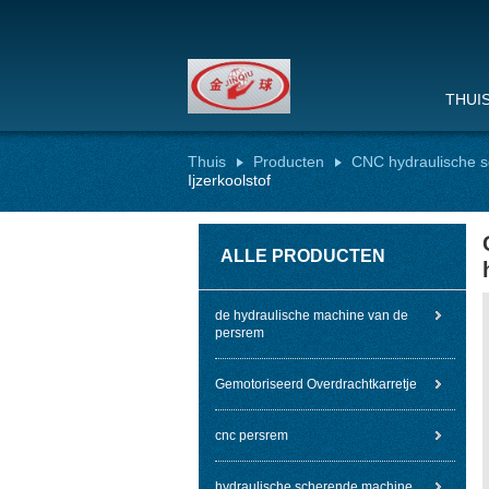
THUI
Thuis
Producten
CNC hydraulische 
Ijzerkoolstof
ALLE PRODUCTEN
de hydraulische machine van de
persrem
Gemotoriseerd Overdrachtkarretje
cnc persrem
hydraulische scherende machine