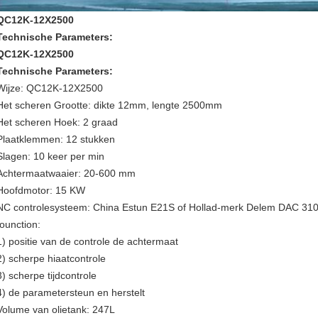
QC12K-12X2500
Technische Parameters:
QC12K-12X2500
Technische Parameters:
Wijze: QC12K-12X2500
Het scheren Grootte: dikte 12mm, lengte 2500mm
Het scheren Hoek: 2 graad
Plaatklemmen: 12 stukken
Slagen: 10 keer per min
Achtermaatwaaier: 20-600 mm
Hoofdmotor: 15 KW
NC controlesysteem: China Estun E21S of Hollad-merk Delem DAC 310 
founction:
1) positie van de controle de achtermaat
2) scherpe hiaatcontrole
3) scherpe tijdcontrole
4) de parametersteun en herstelt
Volume van olietank: 247L