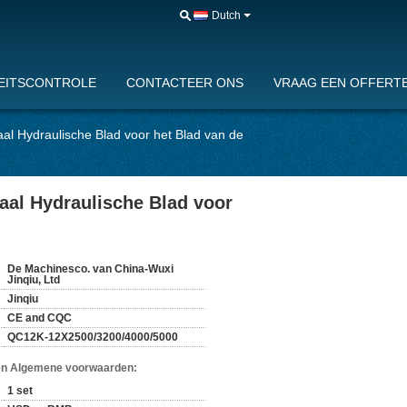
Dutch
EITSCONTROLE
CONTACTEER ONS
VRAAG EEN OFFERTE
aal Hydraulische Blad voor het Blad van de
aal Hydraulische Blad voor
De Machinesco. van China-Wuxi
Jinqiu, Ltd
Jinqiu
CE and CQC
QC12K-12X2500/3200/4000/5000
en Algemene voorwaarden:
1 set