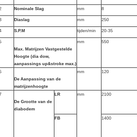
2
Nominale Slag
mm
8
3
Diaslag
mm
250
4
S.P.M
tijden/min
20-35
5
mm
550
Max. Matrijzen Vastgestelde
Hoogte (dia dow,
aanpassings up&stroke max.)
6
mm
120
De Aanpassing van de
matrijzenhoogte
7
LR
mm
2100
De Grootte van de
diabodem
FB
1400