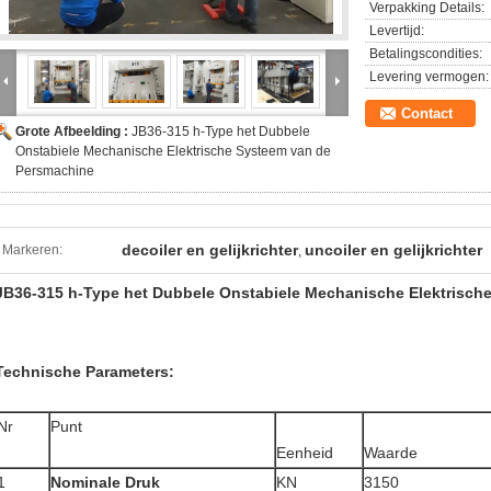
Verpakking Details:
Levertijd:
Betalingscondities:
Levering vermogen:
Contact
Grote Afbeelding :
JB36-315 h-Type het Dubbele
Onstabiele Mechanische Elektrische Systeem van de
Persmachine
decoiler en gelijkrichter
uncoiler en gelijkrichter
Markeren:
,
JB36-315 h-Type het Dubbele Onstabiele Mechanische Elektrisch
Technische Parameters:
Nr
Punt
Eenheid
Waarde
1
Nominale Druk
KN
3150