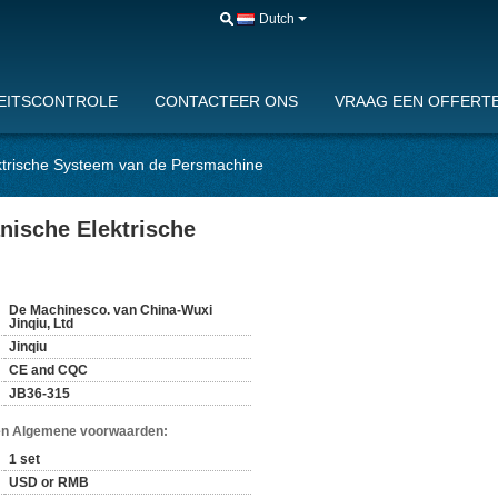
Dutch
EITSCONTROLE
CONTACTEER ONS
VRAAG EEN OFFERTE
ktrische Systeem van de Persmachine
nische Elektrische
De Machinesco. van China-Wuxi
Jinqiu, Ltd
Jinqiu
CE and CQC
JB36-315
en Algemene voorwaarden:
1 set
USD or RMB