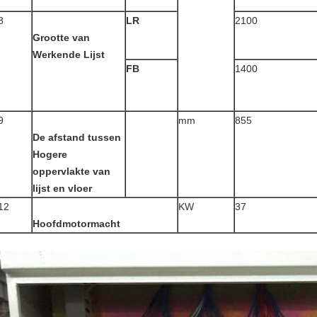
8
LR
2100
Grootte van
Werkende Lijst
FB
1400
9
mm
855
De afstand tussen
Hogere
oppervlakte van
lijst en vloer
12
KW
37
Hoofdmotormacht