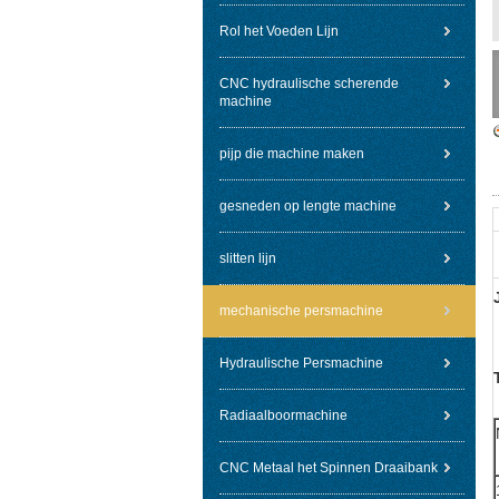
Rol het Voeden Lijn
CNC hydraulische scherende
machine
pijp die machine maken
gesneden op lengte machine
slitten lijn
mechanische persmachine
Hydraulische Persmachine
Radiaalboormachine
CNC Metaal het Spinnen Draaibank