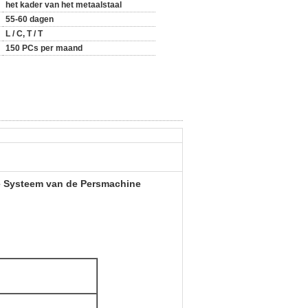
het kader van het metaalstaal
55-60 dagen
L / C, T / T
150 PCs per maand
e Systeem van de Persmachine