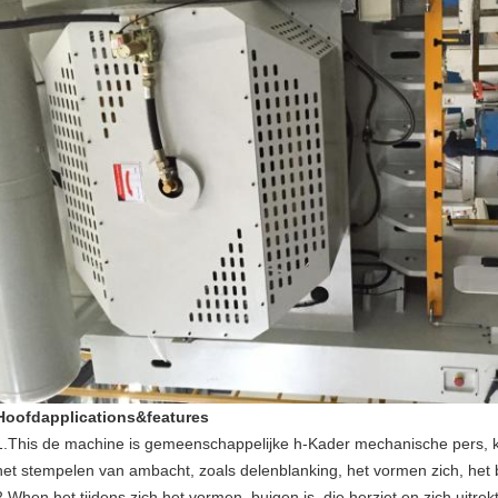
Hoofdapplications&features
1.This de machine is gemeenschappelijke h-Kader mechanische pers, k
het stempelen van ambacht, zoals delenblanking, het vormen zich, het bu
2.When het tijdens zich het vormen, buigen is, die herziet en zich uitre