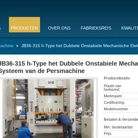
S
PRODUCTEN
OVER ONS
FABRIEKSREIS
KWALIT
achine
JB36-315 h-Type het Dubbele Onstabiele Mechanische Ele
JB36-315 h-Type het Dubbele Onstabiele Mecha
Systeem van de Persmachine
Productdetails:
Plaats van
herkomst:
Merknaam:
Certificering:
Modelnummer:
Betalen & Verzend
Min. bestelaantal:
Prijs: