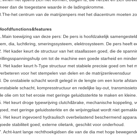
meer dan de toegestane waarde in de ladingskromme.
3.The-het centrum van de matrijzenpers met het diacentrum moeten z
Hoofdfunctions&features
1.Main toewijzing van deze pers: De pers is hoofdzakelijk samengesteld 
rem, dia, luchtkring, smeringssysteem, elektrosysteem. De pers heef
2. Het kader keurt de structuur van het staallassen goed, die de spanni
trillingsspanningshulp om tot de machine een goede starheid en mind
3. Het kader keurt h-Type structuur met stabiele precisie goed om het 
verbeteren voor het stempelen van delen en de matrijzenlevensduur
4. De onstabiele schacht wordt gelegd in de lengte om een korte afstan
onstabiele schacht, kompresstructuur en redelijke lay-out, transmissi
de olie om tot het erosie met geringe geluidssterkte te maken en kleine.
5. Het keurt droge typewrijving clutch&brake, mechanische koppeling, ve
goed, met geringe geluidssterkte en de wrijvingplaat wordt niet gemakk
6. Het keurt ingevoerd hydraulisch overbelastend beschermend apparaat
goede stabiliteit goed; externe olietank, geschikt voor onderhoud.
7. Acht-kant lange rechthoekgidsen die van de dia met hoge bewegend