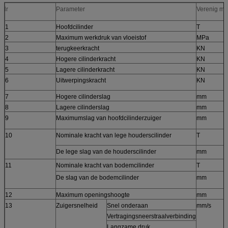
Nr
Parameter
Verenig me
1
Hoofdcilinder
T
2
Maximum werkdruk van vloeistof
MPa
3
terugkeerkracht
KN
4
Hogere cilinderkracht
KN
5
Lagere cilinderkracht
KN
6
Uitwerpingskracht
KN
7
Hogere cilinderslag
mm
8
Lagere cilinderslag
mm
9
Maximumslag van hoofdcilinderzuiger
mm
10
Nominale kracht van lege houderscilinder
T
De lege slag van de houderscilinder
mm
11
Nominale kracht van bodemcilinder
T
De slag van de bodemcilinder
mm
12
Maximum openingshoogte
mm
13
Zuigersnelheid
Snel onderaan
mm/s
Vertragingsneerstraalverbinding
Langzame druk