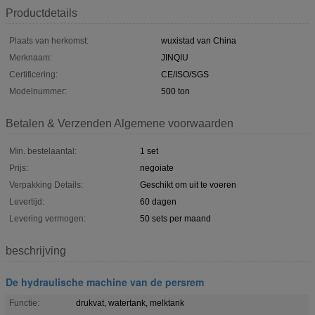
Productdetails
Plaats van herkomst:
wuxistad van China
Merknaam:
JINQIU
Certificering:
CE/ISO/SGS
Modelnummer:
500 ton
Betalen & Verzenden Algemene voorwaarden
Min. bestelaantal:
1 set
Prijs:
negoiate
Verpakking Details:
Geschikt om uit te voeren
Levertijd:
60 dagen
Levering vermogen:
50 sets per maand
beschrijving
De hydraulische machine van de persrem
Functie:
drukvat, watertank, melktank