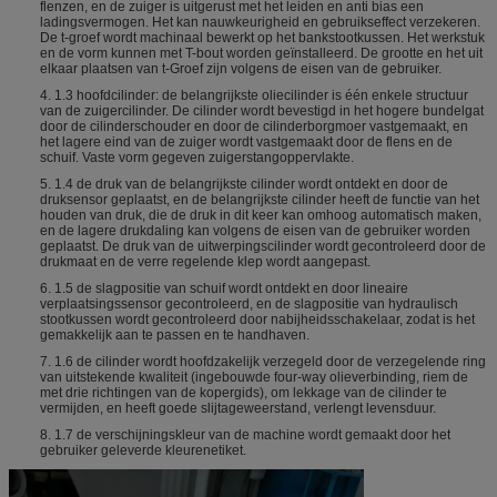
flenzen, en de zuiger is uitgerust met het leiden en anti bias een
ladingsvermogen. Het kan nauwkeurigheid en gebruikseffect verzekeren.
De t-groef wordt machinaal bewerkt op het bankstootkussen. Het werkstuk
en de vorm kunnen met T-bout worden geïnstalleerd. De grootte en het uit
elkaar plaatsen van t-Groef zijn volgens de eisen van de gebruiker.
4. 1.3 hoofdcilinder: de belangrijkste oliecilinder is één enkele structuur
van de zuigercilinder. De cilinder wordt bevestigd in het hogere bundelgat
door de cilinderschouder en door de cilinderborgmoer vastgemaakt, en
het lagere eind van de zuiger wordt vastgemaakt door de flens en de
schuif. Vaste vorm gegeven zuigerstangoppervlakte.
5. 1.4 de druk van de belangrijkste cilinder wordt ontdekt en door de
druksensor geplaatst, en de belangrijkste cilinder heeft de functie van het
houden van druk, die de druk in dit keer kan omhoog automatisch maken,
en de lagere drukdaling kan volgens de eisen van de gebruiker worden
geplaatst. De druk van de uitwerpingscilinder wordt gecontroleerd door de
drukmaat en de verre regelende klep wordt aangepast.
6. 1.5 de slagpositie van schuif wordt ontdekt en door lineaire
verplaatsingssensor gecontroleerd, en de slagpositie van hydraulisch
stootkussen wordt gecontroleerd door nabijheidsschakelaar, zodat is het
gemakkelijk aan te passen en te handhaven.
7. 1.6 de cilinder wordt hoofdzakelijk verzegeld door de verzegelende ring
van uitstekende kwaliteit (ingebouwde four-way olieverbinding, riem de
met drie richtingen van de kopergids), om lekkage van de cilinder te
vermijden, en heeft goede slijtageweerstand, verlengt levensduur.
8. 1.7 de verschijningskleur van de machine wordt gemaakt door het
gebruiker geleverde kleurenetiket.