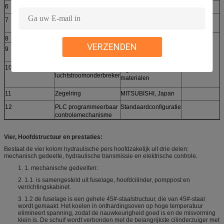
6
Hoofdknoopschakelaar
Schneider Schneider
7
Drukmaat
De maatfabriek van
de Wuxidruk
8
Miniatuurrelais
chint
VERZENDEN
9
Controletransformator
SIEMENS, OMRON,
Schneider, enz.
10
Automatische
Ingevoerde
luchtstroomonderbreker
materialen
11
Zegelring
MITSUBISHI, Japan
12
PLC programmeerbaar
Standaardconfiguratie
controlemechanisme
Vier, Hoofdstructuur en prestaties:
Bestaat de vier kolom hydraulische pers hoofdzakelijk uit drie delen:
mechanisch gedeelte, hydraulische transmissie en elektrische controle.
1. 1. mechanische gedeelten:
2. 1.1. is samengesteld uit fuselage, hoofdcilinder, pomppost en
verrichtingskabinet.
3. 1.2 de fuselage is een gehele 45#-staalstructuur, die van 45#-staal
wordt gemaakt. Het koelen in onthardingsoven op hoge temperatuur
elimineert spanning, zodat de nauwkeurigheid goed is en de misvorming
klein is. De schuif wordt verbonden met de belangrijkste cilinderzuiger met