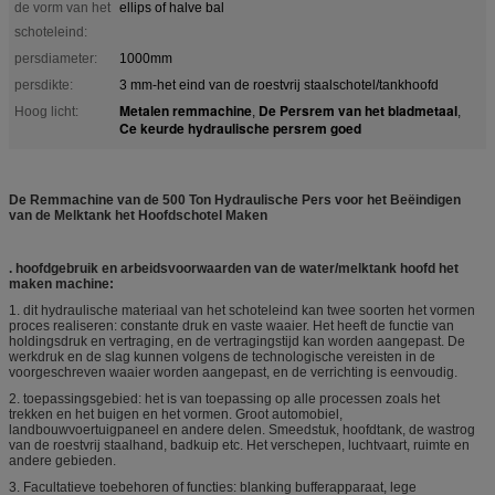
de vorm van het
ellips of halve bal
schoteleind:
persdiameter:
1000mm
persdikte:
3 mm-het eind van de roestvrij staalschotel/tankhoofd
Metalen remmachine
De Persrem van het bladmetaal
Hoog licht:
,
,
Ce keurde hydraulische persrem goed
De Remmachine van de 500 Ton Hydraulische Pers voor het Beëindigen
van de Melktank het Hoofdschotel Maken
. hoofdgebruik en arbeidsvoorwaarden van de water/melktank hoofd het
maken machine:
1. dit hydraulische materiaal van het schoteleind kan twee soorten het vormen
proces realiseren: constante druk en vaste waaier. Het heeft de functie van
holdingsdruk en vertraging, en de vertragingstijd kan worden aangepast. De
werkdruk en de slag kunnen volgens de technologische vereisten in de
voorgeschreven waaier worden aangepast, en de verrichting is eenvoudig.
2. toepassingsgebied: het is van toepassing op alle processen zoals het
trekken en het buigen en het vormen. Groot automobiel,
landbouwvoertuigpaneel en andere delen. Smeedstuk, hoofdtank, de wastrog
van de roestvrij staalhand, badkuip etc. Het verschepen, luchtvaart, ruimte en
andere gebieden.
3. Facultatieve toebehoren of functies: blanking bufferapparaat, lege