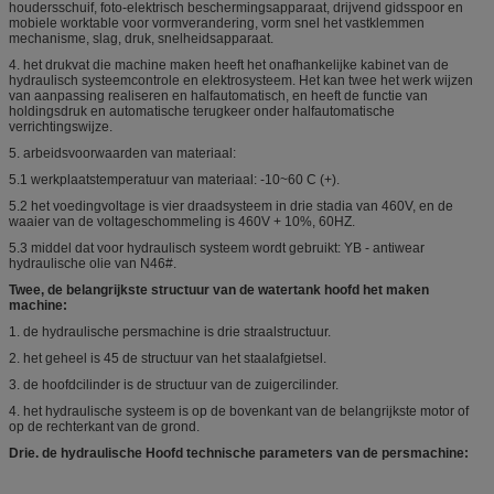
houdersschuif, foto-elektrisch beschermingsapparaat, drijvend gidsspoor en
mobiele worktable voor vormverandering, vorm snel het vastklemmen
mechanisme, slag, druk, snelheidsapparaat.
4. het drukvat die machine maken heeft het onafhankelijke kabinet van de
hydraulisch systeemcontrole en elektrosysteem. Het kan twee het werk wijzen
van aanpassing realiseren en halfautomatisch, en heeft de functie van
holdingsdruk en automatische terugkeer onder halfautomatische
verrichtingswijze.
5. arbeidsvoorwaarden van materiaal:
5.1 werkplaatstemperatuur van materiaal: -10~60 C (+).
5.2 het voedingvoltage is vier draadsysteem in drie stadia van 460V, en de
waaier van de voltageschommeling is 460V + 10%, 60HZ.
5.3 middel dat voor hydraulisch systeem wordt gebruikt: YB - antiwear
hydraulische olie van N46#.
Twee, de belangrijkste structuur van de watertank hoofd het maken
machine:
1. de hydraulische persmachine is drie straalstructuur.
2. het geheel is 45 de structuur van het staalafgietsel.
3. de hoofdcilinder is de structuur van de zuigercilinder.
4. het hydraulische systeem is op de bovenkant van de belangrijkste motor of
op de rechterkant van de grond.
Drie. de hydraulische Hoofd technische parameters van de persmachine: