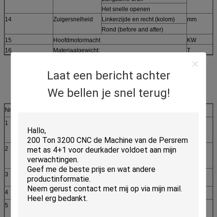
Het snelle openen
14
Zuigersnelheid
Linkerzijde en recht (kolom)
mm
Rond (before and after)
15
Hoofdmotormacht
KW
16
Materiaalgewicht:
T
Laat een bericht achter
We bellen je snel terug!
Nr
Naam
Standaardconfiguratie
Optie
1
Patroon geïntegreerde
Co. van Jinings
klep
Hydraulisch Delen,
Ltd.
2
Proefsolenoïdeklep
Co. van Jinings
Hydraulisch Delen,
Ltd.
3
De pomp van de hoge
De oliepomp van de
drukolie
Qidonghoge druk
4
Elektrische machines
Xinxiang
5
Nabijheidsschakelaar
0MRON OMRON
zonder contact