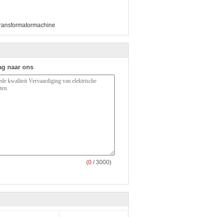
transformatormachine
ag naar ons
(
0
/ 3000)