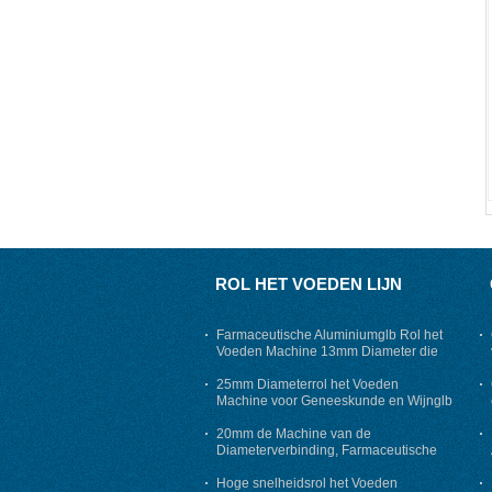
ROL HET VOEDEN LIJN
Farmaceutische Aluminiumglb Rol het
Voeden Machine 13mm Diameter die
Pakistan uitvoert
25mm Diameterrol het Voeden
Machine voor Geneeskunde en Wijnglb
het Maken
20mm de Machine van de
Diameterverbinding, Farmaceutische
GLB-Rol het Voeden Machine
Hoge snelheidsrol het Voeden