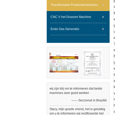
Transformator Productiemachines
CNC V het Groeven Machine
Endo Gas Generator
wij zijn blij om te informeren dat beide
machines zeer goed werken
—— Seccional in Brazilië
Stacy, mijn goede vriend, het is gelukkig
om u te informeren wij rectificeerde het