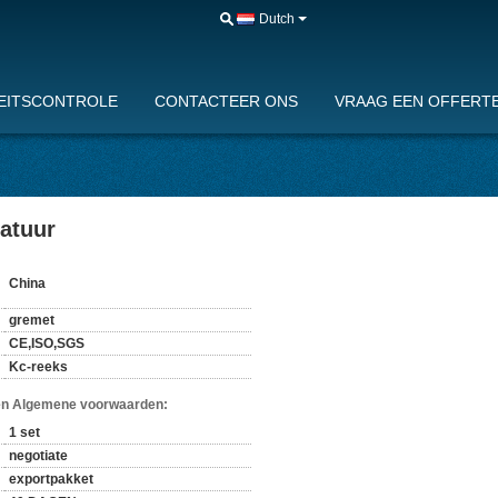
Dutch
EITSCONTROLE
CONTACTEER ONS
VRAAG EEN OFFERTE
ratuur
China
gremet
CE,ISO,SGS
Kc-reeks
en Algemene voorwaarden:
1 set
negotiate
exportpakket