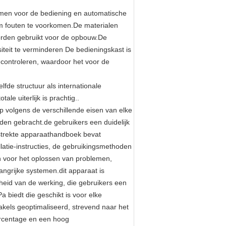
en voor de bediening en automatische
om fouten te voorkomen.De materialen
worden gebruikt voor de opbouw.De
teit te verminderen De bedieningskast is
controleren, waardoor het voor de
fde structuur als internationale
ale uiterlijk is prachtig..
p volgens de verschillende eisen van elke
den gebracht.de gebruikers een duidelijk
erstrekte apparaathandboek bevat
allatie-instructies, de gebruikingsmethoden
 voor het oplossen van problemen,
angrijke systemen.dit apparaat is
heid van de werking, die gebruikers een
 biedt die geschikt is voor elke
akels geoptimaliseerd, strevend naar het
ercentage en een hoog