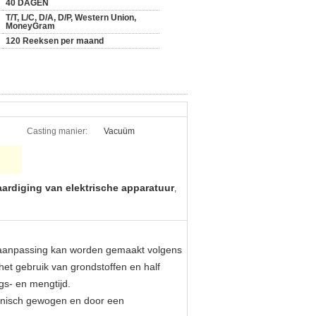
40 DAGEN
T/T, L/C, D/A, D/P, Western Union,
MoneyGram
120 Reeksen per maand
Casting manier:
Vacuüm
aardiging van elektrische apparatuur
,
n aanpassing kan worden gemaakt volgens
het gebruik van grondstoffen en half
gs- en mengtijd.
ronisch gewogen en door een