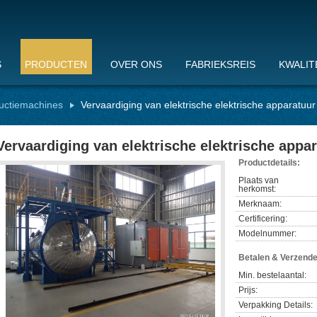
S
PRODUCTEN
OVER ONS
FABRIEKSREIS
KWALIT
uctiemachines
Vervaardiging van elektrische elektrische apparatuur
Vervaardiging van elektrische elektrische appa
Productdetails:
Plaats van
herkomst:
Merknaam:
Certificering:
Modelnummer:
Betalen & Verzend
Min. bestelaantal:
Prijs:
Verpakking Details: