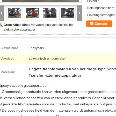
Levertijd:
Betalingscondities:
Levering vermogen:
Contact
Grote Afbeelding :
Vervaardiging van elektrische
elektrische apparatuur
Gietmateriaal:
Epoxyhars
Voordeel:
automatisch schoonmaken
Gegote transformatoren van het droge type
Verv
,
Markeren:
Transformator-gietapparatuur
Epoxy vacuüm gietapparatuur
1 Grootschalige productie kan worden uitgevoerd met grondstoffen,e
de verschillende behoeften van verschillende gebruikers Geschikt voor 
afgewerkte AB-materialen voor de productie, met onbeperkte ontgassin
3 De voedingshoeveelheid van de materialen wordt automatisch elekt