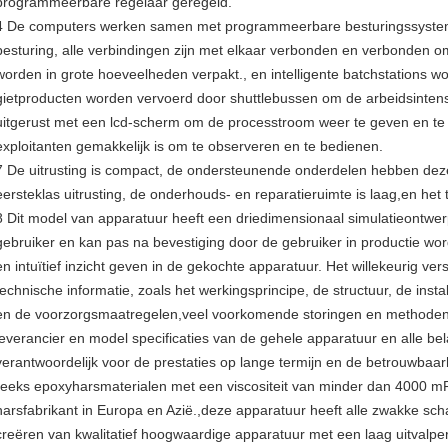
programmeerbare regelaar geregeld.
4 De computers werken samen met programmeerbare besturingssystem
besturing, alle verbindingen zijn met elkaar verbonden en verbonden 
worden in grote hoeveelheden verpakt., en intelligente batchstations 
gietproducten worden vervoerd door shuttlebussen om de arbeidsintensi
uitgerust met een lcd-scherm om de processtroom weer te geven en te 
exploitanten gemakkelijk is om te observeren en te bedienen.
7 De uitrusting is compact, de ondersteunende onderdelen hebben dezel
eersteklas uitrusting, de onderhouds- en reparatieruimte is laag,en het tot
8 Dit model van apparatuur heeft een driedimensionaal simulatieontwer
gebruiker en kan pas na bevestiging door de gebruiker in productie wor
en intuïtief inzicht geven in de gekochte apparatuur. Het willekeurig v
technische informatie, zoals het werkingsprincipe, de structuur, de inst
en de voorzorgsmaatregelen,veel voorkomende storingen en methoden
leverancier en model specificaties van de gehele apparatuur en alle bel
verantwoordelijk voor de prestaties op lange termijn en de betrouwbaar
reeks epoxyharsmaterialen met een viscositeit van minder dan 4000 mPa
harsfabrikant in Europa en Azië.,deze apparatuur heeft alle zwakke sch
creëren van kwalitatief hoogwaardige apparatuur met een laag uitvalp